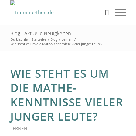
Blog - Aktuelle Neuigkeiten
Du bist hier:
Startseite
/
Blog
/
Lernen
/
Wie steht es um die Mathe-Kenntnisse vieler junger Leute?
WIE STEHT ES UM
DIE MATHE-
KENNTNISSE VIELER
JUNGER LEUTE?
LERNEN