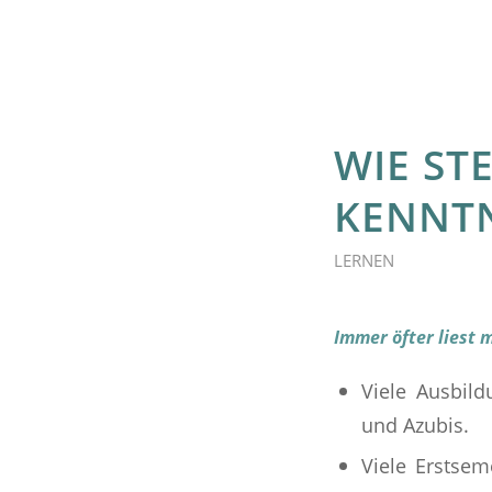
WIE ST
KENNTN
LERNEN
Immer öfter liest 
Viele Ausbil
und Azubis.
Viele Erstse