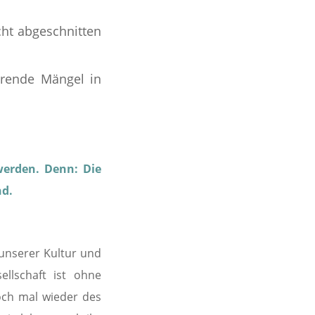
cht abgeschnitten
erende Mängel in
werden. Denn: Die
nd.
l unserer Kultur und
ellschaft ist ohne
och mal wieder des