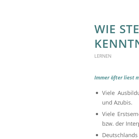
WIE ST
KENNTN
LERNEN
Immer öfter liest 
Viele Ausbil
und Azubis.
Viele Erstse
bzw. der Inte
Deutschlands 