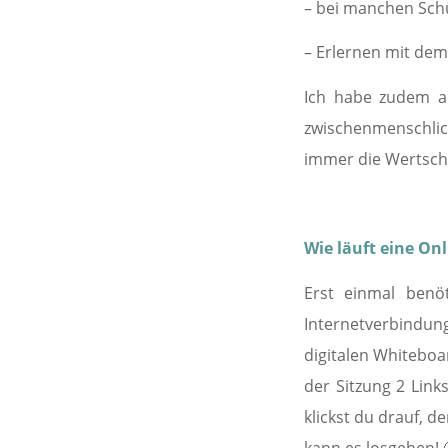
– bei manchen Sch
– Erlernen mit de
Ich habe zudem au
zwischenmenschlic
immer die Wertsch
Wie läuft eine Onl
Erst einmal benöt
Internetverbindun
digitalen Whiteboa
der Sitzung 2 Link
klickst du drauf, d
kann es losgehen! 