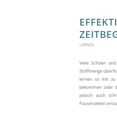
EFFEKT
ZEITBE
LERNEN
Viele Schüler un
Stoffmenge überford
lernen so mit zu
bekommen oder dur
jedoch auch schne
Pausenzeiten einz