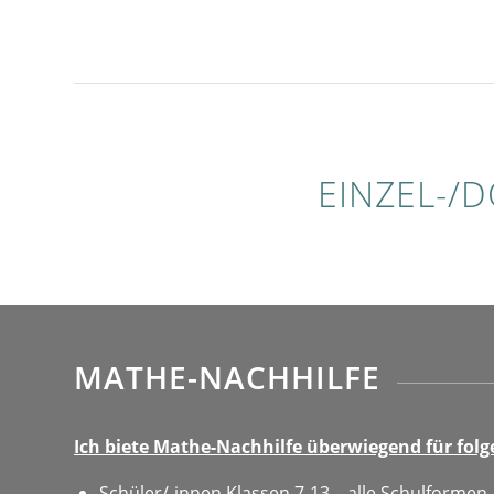
EINZEL-/
MATHE-NACHHILFE
Ich biete Mathe-Nachhilfe überwiegend für folg
Schüler/-innen Klassen 7-13 – alle Schulformen