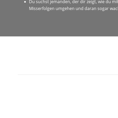
Du suchst jemanden, der dir zeigt, wie du mi
Misserfolgen umgehen und daran sogar wac