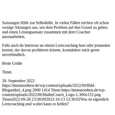
Sozusagen Hilfe zur Selbsthilfe. In vielen Fällen reichen oft schon
wenige Sitzungen aus, um dem Problem auf den Grund zu gehen
und einen Lösungsansatz zusammen mit dem Coachee
auszuarbeiten.
Falls auch du Interesse an einem Lerncoaching hast oder jemanden
kennst, der davon profitieren könnte, kontaktiere mich gerne
unverbindlich.
Beste Grüße
Timm
28. September 2022
https://timmnoethen.de/wp-content/uploads/2022/09/Bild-
Blogartikel_4.png
2000
1414
Timm
https://timmnoethen.de/wp-
content/uploads/2022/06/MatheCoach_Logo-1-300x152.png
Timm
2022-09-28 23:58:09
2022-10-13 12:36:02
Was ist eigentlich
Lerncoaching und wobei kann es helfen?