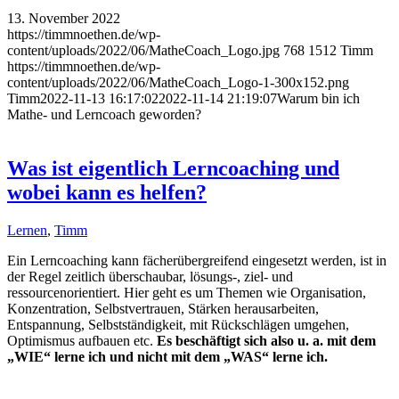
13. November 2022
https://timmnoethen.de/wp-
content/uploads/2022/06/MatheCoach_Logo.jpg
768
1512
Timm
https://timmnoethen.de/wp-
content/uploads/2022/06/MatheCoach_Logo-1-300x152.png
Timm
2022-11-13 16:17:02
2022-11-14 21:19:07
Warum bin ich
Mathe- und Lerncoach geworden?
Was ist eigentlich Lerncoaching und
wobei kann es helfen?
Lernen
,
Timm
Ein Lerncoaching kann fächerübergreifend eingesetzt werden, ist in
der Regel zeitlich überschaubar, lösungs-, ziel- und
ressourcenorientiert. Hier geht es um Themen wie Organisation,
Konzentration, Selbstvertrauen, Stärken herausarbeiten,
Entspannung, Selbstständigkeit, mit Rückschlägen umgehen,
Optimismus aufbauen etc.
Es beschäftigt sich also u. a. mit dem
„WIE“ lerne ich und nicht mit dem „WAS“ lerne ich.