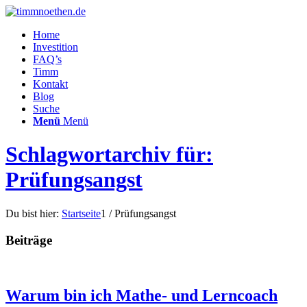
Home
Investition
FAQ’s
Timm
Kontakt
Blog
Suche
Menü
Menü
Schlagwortarchiv für:
Prüfungsangst
Du bist hier:
Startseite
1
/
Prüfungsangst
Beiträge
Warum bin ich Mathe- und Lerncoach