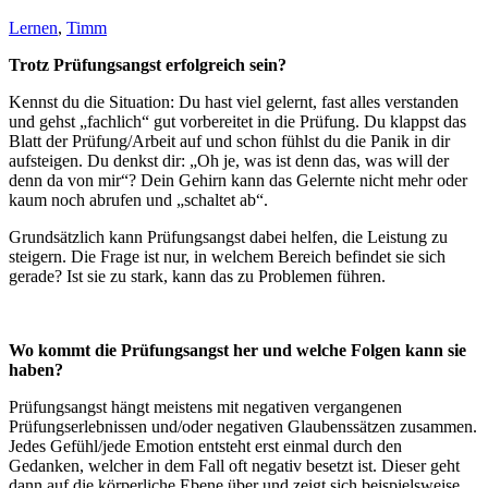
Lernen
,
Timm
Trotz Prüfungsangst erfolgreich sein?
Kennst du die Situation: Du hast viel gelernt, fast alles verstanden
und gehst „fachlich“ gut vorbereitet in die Prüfung. Du klappst das
Blatt der Prüfung/Arbeit auf und schon fühlst du die Panik in dir
aufsteigen. Du denkst dir: „Oh je, was ist denn das, was will der
denn da von mir“? Dein Gehirn kann das Gelernte nicht mehr oder
kaum noch abrufen und „schaltet ab“.
Grundsätzlich kann Prüfungsangst dabei helfen, die Leistung zu
steigern. Die Frage ist nur, in welchem Bereich befindet sie sich
gerade? Ist sie zu stark, kann das zu Problemen führen.
Wo kommt die Prüfungsangst her und welche Folgen kann sie
haben?
Prüfungsangst hängt meistens mit negativen vergangenen
Prüfungserlebnissen und/oder negativen Glaubenssätzen zusammen.
Jedes Gefühl/jede Emotion entsteht erst einmal durch den
Gedanken, welcher in dem Fall oft negativ besetzt ist. Dieser geht
dann auf die körperliche Ebene über und zeigt sich beispielsweise